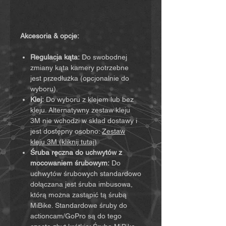
Akcesoria & opcje:
Regulacja kąta:
Do swobodnej
zmiany kąta kamery potrzebne
jest przedłużka (opcjonalnie do
wyboru).
Klej:
Do wyboru z klejem lub bez
kleju. Alternatywny zestaw kleju
3M nie wchodzi w skład dostawy i
jest dostępny osobno:
Zestaw
kleju 3M (kliknij tutaj)
Śruba ręczna do uchwytów z
mocowaniem śrubowym:
Do
uchwytów śrubowych standardowo
dołączana jest śruba imbusowa,
którą można zastąpić tą śrubą
MiBike. Standardowe śruby do
actioncam/GoPro są do tego