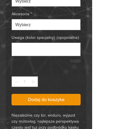
Akcesoria
*
Uwaga (kolor specjalny) (opcjonalne)
0/500
Sztuk
*
Dodaj do koszyka
Niezależnie czy tor, enduro, wyjazd
czy motovlog: najlepsza perspektywa
często jest tuż przy podbródku kasku