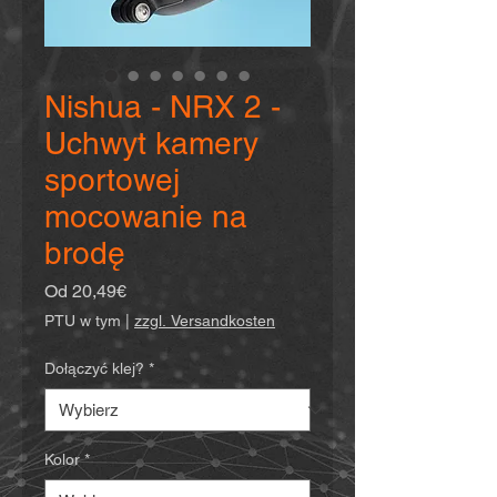
Nishua - NRX 2 -
Uchwyt kamery
sportowej
mocowanie na
brodę
Cena
Od
20,49€
Rabatowa
PTU w tym
|
zzgl. Versandkosten
Dołączyć klej?
*
Kolor
*