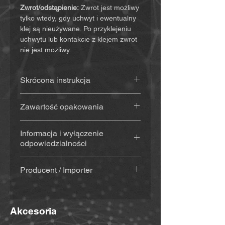
Zwrot/odstąpienie:
Zwrot jest możliwy
tylko wtedy, gdy uchwyt i ewentualny
klej są nieużywane. Po przyklejeniu
uchwytu lub kontakcie z klejem zwrot
nie jest możliwy.
Skrócona instrukcja
Instrukcję znajdziesz
(kliknij tutaj)
Zawartość opakowania
Uchwyt wydrukowany w 3D
(ok. 20
Informacja i wyłączenie
g), wykonany z materiału
odpowiedzialności
odpornego na warunki
atmosferyczne i promieniowanie
Kupując i używając tego produktu,
UV
Producent / Importer
zrzekasz się istotnych praw oraz
Z klejem
(Sugru) – jeśli wybrano:
roszczeń odszkodowawczych.
MiBike - Mike Becker, Vormholzer
zestaw kleju (klej, pad alkoholowy
Upewnij się więc, że przed użyciem
Ring 23, 58456 Witten,
do czyszczenia, drewniana
produktu przeczytałeś(-aś) i
Akcesoria
www.mibike.de
szpatułka & drewniane patyczki) +
zrozumiałeś(-aś) poniższe warunki.
instrukcja e-mailem wraz z fakturą.