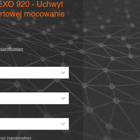
 EXO 920 - Uchwyt
rtowej mocowanie
wa
ersandkosten
ny) (opcjonalne)