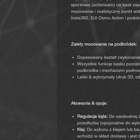
sportowej (actioncam) na kask zap
mocowanie i realistyczny punkt wid
Insta360, DJI Osmo Action i podo
Zalety mocowania na podbródek:
Dopasowany kształt (wykonanie
Wszystkie funkcje kasku pozos
podbródka i mechanizm podnosz
Lekki & wytrzymały (druk 3D, o
Akcesoria & opcje:
Regulacja kąta:
Do swobodnej z
przedłużka (opcjonalnie do wyb
Klej:
Do wyboru z klejem lub bez
wchodzi w skład dostawy i jest