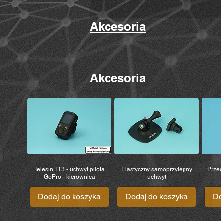
Akcesoria
Akcesoria
Telesin T13 - uchwyt pilota
Elastyczny samoprzylepny
Prze
GoPro - kierownica
uchwyt
Dodaj do koszyka
Dodaj do koszyka
Do