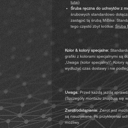
tutaj)
Śruba ręczna do uchwytów z 
śrubowych standardowo dołącz
zastąpić tą śrubą MiBike. Sta
tego często zbyt krótkie:
Śruba M
Kolor & kolory specjalne:
Standardow
grafiki z kolorami specjalnymi są 
„Uwaga (kolor specjalny)”. Kolory
wydłużyć czas dostawy i nie podleg
Uwaga:
Przed każdą jazdą sprawdź
(Szczegóły montażu znajdują się w i
Zwrot/odstąpienie:
Zwrot jest możli
są nieużywane. Po przyklejeniu uch
możliwy.