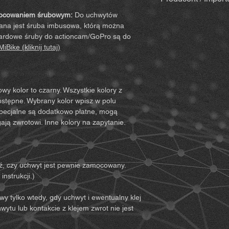
istotnych praw oraz
pad alkoholowy d
Upewnij się więc, że
mocowaniem śrubowym:
Do uchwytów
szpatułka & drewni
MiBike - Mike Becke
przeczytałeś(-aś) i z
ana jest śruba imbusowa, którą można
mailem wraz z fak
Witten, www.mibike.
Korzystając z produk
ndardowe śruby do actioncam/GoPro są do
(przy kolorach sp
zrzekasz się wszelkic
iBike (kliknij tutaj)
Zestaw akcesorió
ze wszystkimi warunk
przedłużenie) – je
uzyskania pełnego z
Dla uchwytów
1. Musisz w pełni zr
Przedłużenie (p
ryzyka (w tym te wyn
y kolor to czarny. Wszystkie kolory z
Dla wariantów 
zachowania Twojego l
dostępne. Wybrany kolor wpisz w polu
(przegubowe) z 
podczas korzystania 
 specjalne są dodatkowo płatne, mogą
2. Musisz upewnić si
ają zwrotowi. Inne kolory na zapytanie.
Uwagi:
Podczas kontr
korzystanie z produk
powstać minimalne śl
dobrej kondycji fizyc
jednak nowy i nieuż
może być wykorzyst
może zostać przetes
musisz upewnić się, 
, czy uchwyt jest pewnie zamocowany.
element jest oferow
możliwości i że moż
nstrukcji.)
bezpieczny.
3. Musisz być pełnole
wy tylko wtedy, gdy uchwyt i ewentualny klej
odpowiedzialność za 
wytu lub kontakcie z klejem zwrot nie jest
4. Musisz przeczytać
ostrzeżenia i wskazó