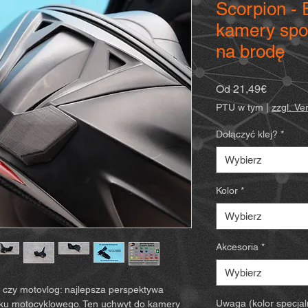
Scorpion -
kamery spo
na brodę
Cena
Od
21,49€
Rabato
PTU w tym
|
zzgl. V
Dołączyć klej?
*
Wybierz
Kolor
*
Wybierz
Akcesoria
*
Wybierz
d czy motovlog: najlepsza perspektywa
Uwaga (kolor specjal
asku motocyklowego. Ten uchwyt do kamery