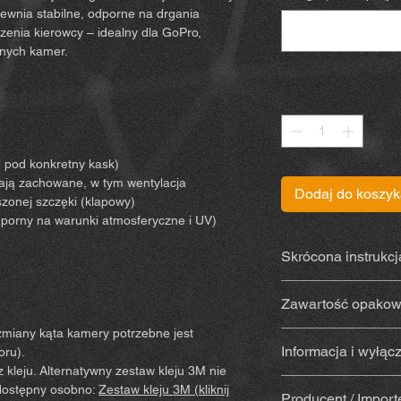
ewnia stabilne, odporne na drgania
zenia kierowcy – idealny dla GoPro,
bnych kamer.
Sztuk
*
 pod konkretny kask)
tają zachowane, w tym wentylacja
Dodaj do koszy
onej szczęki (klapowy)
dporny na warunki atmosferyczne i UV)
Skrócona instrukcj
Instrukcję znajdzies
Zawartość opakow
miany kąta kamery potrzebne jest
Uchwyt wydrukow
Informacja i wyłąc
oru).
materiału odporn
 kleju. Alternatywny zestaw kleju 3M nie
promieniowanie 
Kupując i używając t
 dostępny osobno:
Zestaw kleju 3M (kliknij
Z klejem
(Sugru) –
Producent / Import