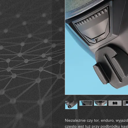
Niezależnie czy tor, enduro, wyjaz
często jest tuż przy podbródku k