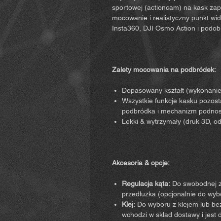
sportowej (actioncam) na kask zap
mocowanie i realistyczny punkt wid
Insta360, DJI Osmo Action i podo
Zalety mocowania na podbródek:
Dopasowany kształt (wykonanie
Wszystkie funkcje kasku pozos
podbródka i mechanizm podnosz
Lekki & wytrzymały (druk 3D, o
Akcesoria & opcje:
Regulacja kąta:
Do swobodnej z
przedłużka (opcjonalnie do wyb
Klej:
Do wyboru z klejem lub bez
wchodzi w skład dostawy i jest