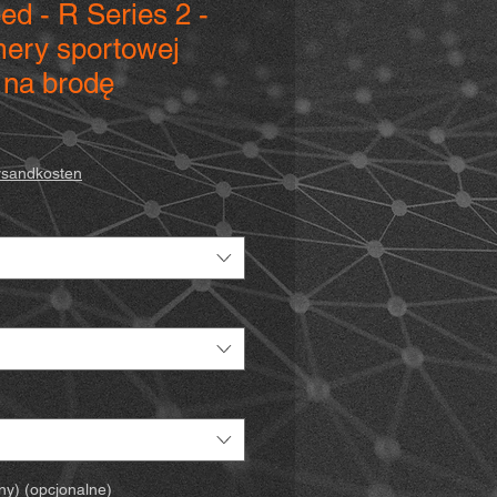
ed - R Series 2 -
ery sportowej
na brodę
wa
ersandkosten
ny) (opcjonalne)