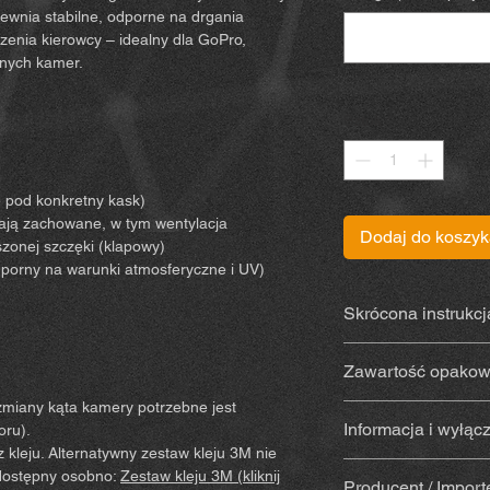
ewnia stabilne, odporne na drgania
zenia kierowcy – idealny dla GoPro,
bnych kamer.
Sztuk
*
 pod konkretny kask)
tają zachowane, w tym wentylacja
Dodaj do koszy
onej szczęki (klapowy)
dporny na warunki atmosferyczne i UV)
Skrócona instrukcj
Instrukcję znajdzies
Zawartość opakow
miany kąta kamery potrzebne jest
Uchwyt wydrukow
Informacja i wyłąc
oru).
materiału odporn
 kleju. Alternatywny zestaw kleju 3M nie
promieniowanie 
Kupując i używając t
 dostępny osobno:
Zestaw kleju 3M (kliknij
Z klejem
(Sugru) –
Producent / Import