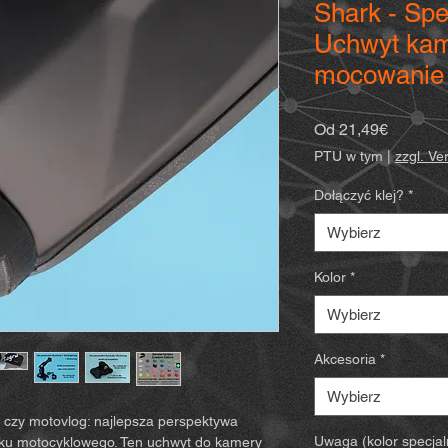
Shark - Spe
Uchwyt kam
mocowanie 
Cena
Od
21,49€
Rabato
PTU w tym
|
zzgl. V
Dołączyć klej?
*
Wybierz
Kolor
*
Wybierz
Akcesoria
*
Wybierz
d czy motovlog: najlepsza perspektywa
Uwaga (kolor specjal
asku motocyklowego. Ten uchwyt do kamery