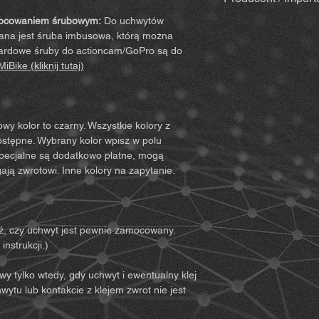
istotnych praw oraz
pad alkoholowy d
Upewnij się więc, że
mocowaniem śrubowym:
Do uchwytów
szpatułka & drewni
MiBike - Mike Becke
przeczytałeś(-aś) i z
ana jest śruba imbusowa, którą można
mailem wraz z fak
Witten, www.mibike.
Korzystając z produk
ndardowe śruby do actioncam/GoPro są do
(przy kolorach sp
zrzekasz się wszelkic
iBike (kliknij tutaj)
Zestaw akcesorió
ze wszystkimi warunk
przedłużenie) – je
uzyskania pełnego z
Dla uchwytów
1. Musisz w pełni zr
Przedłużenie (p
ryzyka (w tym te wyn
y kolor to czarny. Wszystkie kolory z
Dla wariantów 
zachowania Twojego l
dostępne. Wybrany kolor wpisz w polu
(przegubowe) z 
podczas korzystania 
 specjalne są dodatkowo płatne, mogą
2. Musisz upewnić si
ają zwrotowi. Inne kolory na zapytanie.
Uwagi:
Podczas kontr
korzystanie z produk
powstać minimalne śl
dobrej kondycji fizyc
jednak nowy i nieuż
może być wykorzyst
może zostać przetes
musisz upewnić się, 
, czy uchwyt jest pewnie zamocowany.
element jest oferow
możliwości i że moż
nstrukcji.)
bezpieczny.
3. Musisz być pełnole
wy tylko wtedy, gdy uchwyt i ewentualny klej
odpowiedzialność za 
wytu lub kontakcie z klejem zwrot nie jest
4. Musisz przeczytać
ostrzeżenia i wskazó