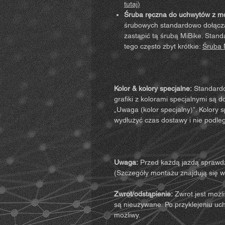
tutaj)
Śruba ręczna do uchwytów z 
śrubowych standardowo dołącz
zastąpić tą śrubą MiBike. Sta
tego często zbyt krótkie:
Śruba M
Kolor & kolory specjalne:
Standardow
grafiki z kolorami specjalnymi są 
„Uwaga (kolor specjalny)”. Kolory
wydłużyć czas dostawy i nie podleg
Uwaga:
Przed każdą jazdą sprawdź
(Szczegóły montażu znajdują się w i
Zwrot/odstąpienie:
Zwrot jest możli
są nieużywane. Po przyklejeniu uch
możliwy.