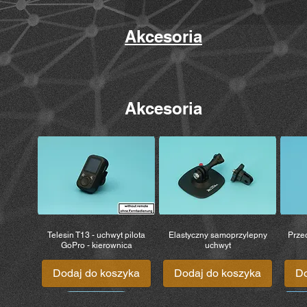
Akcesoria
Akcesoria
Telesin T13 - uchwyt pilota
Elastyczny samoprzylepny
Prze
GoPro - kierownica
uchwyt
Dodaj do koszyka
Dodaj do koszyka
Do