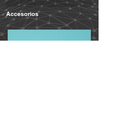
MiBike - Mike Becker, Vormholzer
para limpiar, espátula de madera
daños y perjuicios. Por lo tanto,
Ring 23, 58456 Witten,
& palitos de madera) +
asegúrese de haber leído y
Accesorios
www.mibike.de
instrucciones por e-mail con la
comprendido las siguientes
factura. El adhesivo suele ser
condiciones antes de utilizar el
negro
(puede variar en colores
producto. Al utilizar el producto,
especiales).
acepta este acuerdo y renuncia a
Set de accesorios
para el ajuste
cualquier reclamación. Si no acepta
de ángulo (incl. extensión) – si se
todas las condiciones de este
selecciona:
acuerdo, devuelva el producto para
Para soportes con conexión
obtener un reembolso completo.
por tornillo:
Extensión
1. Debe comprender y aceptar
(articulada) (haz clic aquí)
plenamente todos los riesgos
Para variantes Quickclip:
(incluidos aquellos derivados de una
Extensión (articulada) con
conducta inadecuada por su parte o
Quickclip (haz clic aquí)
por parte de otras personas) que
Telesin T13 GoPro - soporte para mando a
puedan surgir durante el uso del
distancia - tubo del manillar
Notas:
Pueden aparecer mínimas
producto.
marcas superficiales debido a
2. Debe asegurarse de que su estado
Agregar al carrito
comprobaciones de ajuste y
de salud permite el uso del producto
funcionamiento. Aun así, los soportes
y de que se encuentra en una
son nuevos y sin usar. Dado que no
condición física suficientemente
Más accesorios aquí
se pueden probar todos los soportes