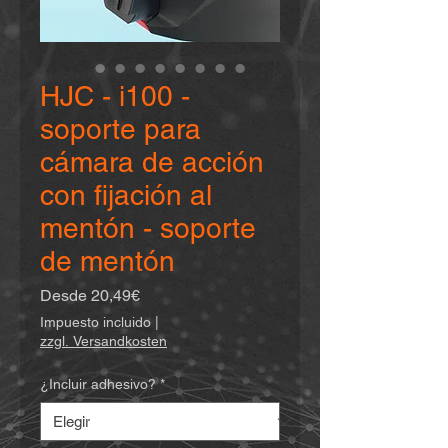
HJC - i100 -
soporte para
cámara de acción
con fijación al
mentón - soporte
de mentón
Precio
Desde
20,49€
de
Impuesto incluido
|
oferta
zzgl. Versandkosten
¿Incluir adhesivo?
*