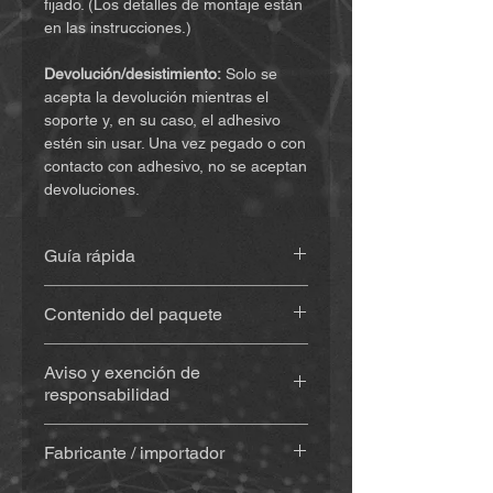
fijado. (Los detalles de montaje están
en las instrucciones.)
Devolución/desistimiento:
Solo se
acepta la devolución mientras el
soporte y, en su caso, el adhesivo
estén sin usar. Una vez pegado o con
contacto con adhesivo, no se aceptan
devoluciones.
Guía rápida
Encuentra las instrucciones
(haz clic
Contenido del paquete
aquí)
Soporte impreso en 3D
(aprox. 20
Aviso y exención de
g), de material resistente a la
responsabilidad
intemperie y a los rayos UV
Con adhesivo
(Sugru) – si se
Al comprar y utilizar este producto,
selecciona: kit de adhesivo
Fabricante / importador
usted renuncia a derechos legales
(adhesivo, toallita/pad con alcohol
importantes y a reclamaciones por