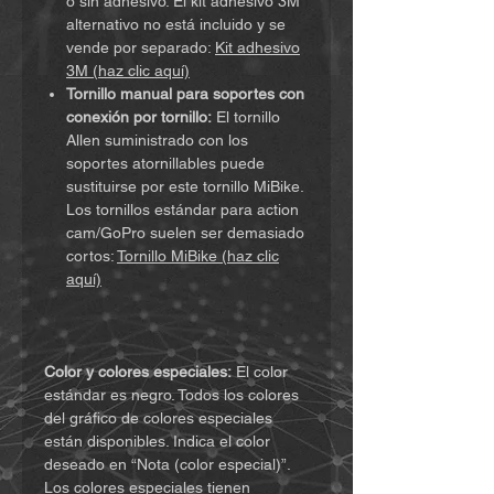
o sin adhesivo. El kit adhesivo 3M
alternativo no está incluido y se
vende por separado:
Kit adhesivo
3M (haz clic aquí)
Tornillo manual para soportes con
conexión por tornillo:
El tornillo
Allen suministrado con los
soportes atornillables puede
sustituirse por este tornillo MiBike.
Los tornillos estándar para action
cam/GoPro suelen ser demasiado
cortos:
Tornillo MiBike (haz clic
aquí)
Color y colores especiales:
El color
estándar es negro. Todos los colores
del gráfico de colores especiales
están disponibles. Indica el color
deseado en “Nota (color especial)”.
Los colores especiales tienen