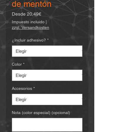
de mentón
Precio
Desde
20,49€
de
Impuesto incluido
|
oferta
zzgl. Versandkosten
¿Incluir adhesivo?
*
Color
*
Accesorios
*
Nota (color especial) (opcional)