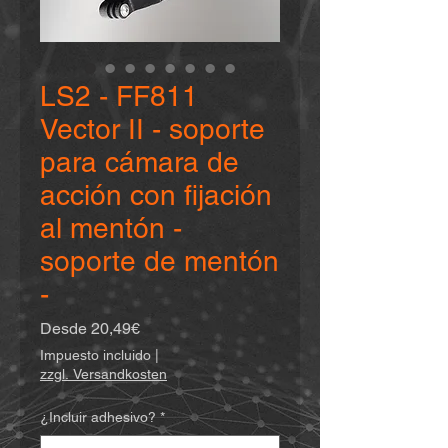
LS2 - FF811
Vector II - soporte
para cámara de
acción con fijación
al mentón -
soporte de mentón
-
Precio
Desde
20,49€
de
Impuesto incluido
|
oferta
zzgl. Versandkosten
¿Incluir adhesivo?
*