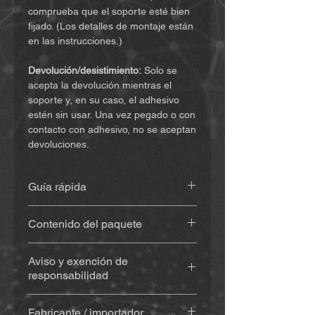
comprueba que el soporte esté bien
fijado. (Los detalles de montaje están
en las instrucciones.)
Devolución/desistimiento:
Solo se
acepta la devolución mientras el
soporte y, en su caso, el adhesivo
estén sin usar. Una vez pegado o con
contacto con adhesivo, no se aceptan
devoluciones.
Guía rápida
Encuentra las instrucciones
(haz clic
Contenido del paquete
aquí)
Soporte impreso en 3D
(aprox. 20
Aviso y exención de
g), de material resistente a la
responsabilidad
intemperie y a los rayos UV
Con adhesivo
(Sugru) – si se
Al comprar y utilizar este producto,
selecciona: kit de adhesivo
Fabricante / importador