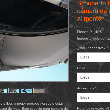
Schuberth E
cámara de a
al mentón -
Prec
Desde
21,49€
de
Impuesto incluido
|
z
ofert
¿Incluir adhesivo?
*
Elegir
Color
*
Elegir
Accesorios
*
Elegir
motovlog: la mejor perspectiva suele estar
Nota (color especial)
l casco de moto. Este soporte para cámara de