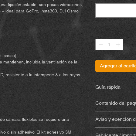
na fijación estable, con pocas vibraciones,
oto – ideal para GoPro, Insta360, DJI Osmo
Cantidad
*
el casco)
 mantienen, incluida la ventilación de la
Agregar al carrit
e
D, resistente a la intemperie & a los rayos
Guía rápida
Encuentra las instru
Contenido del paq
Soporte impreso 
Aviso y exención d
de cámara flexibles se requiere una
resistente a la in
Con adhesivo
(Sug
Al comprar y utilizar
vo o sin adhesivo. El kit adhesivo 3M
adhesivo (adhesivo
Fabricante / impor