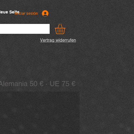
eue Seite
Iniciar sesión
Vertrag widerrufen
: Alemania 50 € · UE 75 €