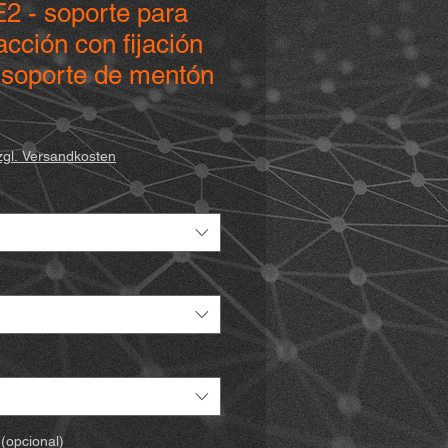
2 - soporte para
cción con fijación
 soporte de mentón
io
zgl. Versandkosten
a
 (opcional)