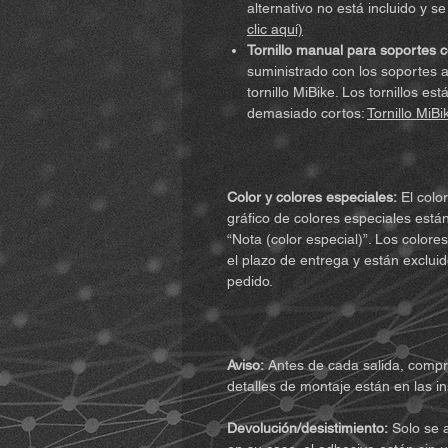
alternativo no está incluido y 
clic aquí)
Tornillo manual para soportes c
suministrado con los soportes at
tornillo MiBike. Los tornillos e
demasiado cortos:
Tornillo MiBi
Color y colores especiales:
El color
gráfico de colores especiales están
“Nota (color especial)”. Los color
el plazo de entrega y están exclui
pedido.
Aviso:
Antes de cada salida, compru
detalles de montaje están en las in
Devolución/desistimiento:
Solo se a