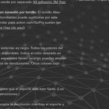
derechos legales imp
se vende por separado:
Kit adhesivo 3M (haz
limpiar, espátula
daños y perjuicios. P
instrucciones por 
MiBike - Mike Becke
leído y comprendido 
on conexión por tornillo:
El tornillo Allen
suele ser
negro
(p
Witten, www.mibike.
de utilizar el producto
ornillables puede sustituirse por este
especiales).
acuerdo y renuncia a
stándar para action cam/GoPro suelen ser
Set de accesorios
acepta todas las con
ke (haz clic aquí)
extensión) – si se
el producto para obt
Para soportes 
1. Debe comprender 
Extensión (arti
riesgos (incluidos a
Para variantes
inadecuada por su pa
 estándar es negro. Todos los colores del
con Quickclip (
que puedan surgir du
 disponibles. Indica el color deseado en
2. Debe asegurarse 
es especiales tienen recargo, pueden ampliar
Notas:
Pueden aparec
el uso del producto 
dos de devoluciones. Otros colores bajo
debido a comprobacio
condición física sufi
Aun así, los soporte
equipos que puedan e
no se pueden probar 
También debe asegura
reales de conducción
sus capacidades y de
muestra.
segura.
eba que el soporte esté bien fijado. (Los
3. Debe ser mayor de
strucciones.)
responsabilidad del u
4. Debe leer y compr
cepta la devolución mientras el soporte y,
e indicaciones: