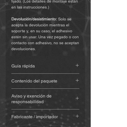
fijado. (Los detalles de montaje están
en las instrucciones.)
Devolución/desistimiento:
Solo se
acepta la devolución mientras el
soporte y, en su caso, el adhesivo
estén sin usar. Una vez pegado o con
contacto con adhesivo, no se aceptan
devoluciones.
Guía rápida
Encuentra las instrucciones
(haz clic
Contenido del paquete
aquí)
Soporte impreso en 3D
(aprox. 20
Aviso y exención de
g), de material resistente a la
responsabilidad
intemperie y a los rayos UV
Con adhesivo
(Sugru) – si se
Al comprar y utilizar este producto,
selecciona: kit de adhesivo
Fabricante / importador
usted renuncia a derechos legales
(adhesivo, toallita/pad con alcohol
importantes y a reclamaciones por