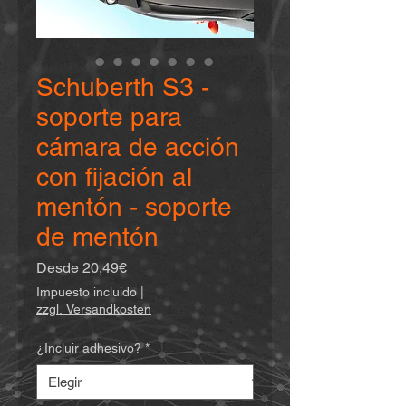
Schuberth S3 -
soporte para
cámara de acción
con fijación al
mentón - soporte
de mentón
Precio
Desde
20,49€
de
Impuesto incluido
|
oferta
zzgl. Versandkosten
¿Incluir adhesivo?
*