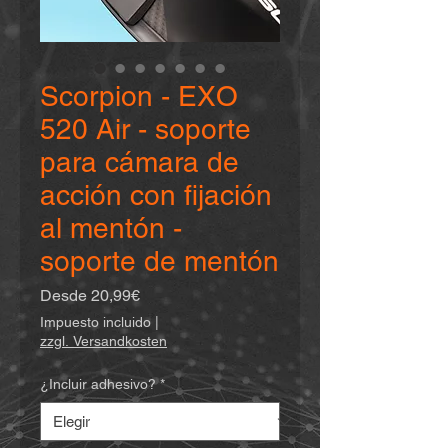
Scorpion - EXO
520 Air - soporte
para cámara de
acción con fijación
al mentón -
soporte de mentón
Precio
Desde
20,99€
de
Impuesto incluido
|
oferta
zzgl. Versandkosten
¿Incluir adhesivo?
*