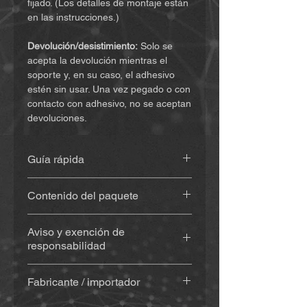
fijado. (Los detalles de montaje están
en las instrucciones.)
Devolución/desistimiento:
Solo se
acepta la devolución mientras el
soporte y, en su caso, el adhesivo
estén sin usar. Una vez pegado o con
contacto con adhesivo, no se aceptan
devoluciones.
Guía rápida
Encuentra las instrucciones
(haz clic
Contenido del paquete
aquí)
Soporte impreso en 3D
(aprox. 20
Aviso y exención de
g), de material resistente a la
responsabilidad
intemperie y a los rayos UV
Con adhesivo
(Sugru) – si se
Al comprar y utilizar este producto,
selecciona: kit de adhesivo
Fabricante / importador
usted renuncia a derechos legales
(adhesivo, toallita/pad con alcohol
importantes y a reclamaciones por