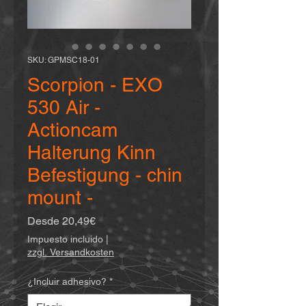
SKU: GPMSC18-01
Scorpion - EXO
530 Air -
Actioncam
Halterung Kinn
Befestigung - chin
mount -
Precio
Desde
20,49€
de
Impuesto incluido
|
oferta
zzgl. Versandkosten
¿Incluir adhesivo?
*