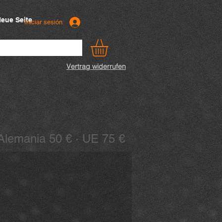
eue Seite
Iniciar sesión
Vertrag widerrufen
: Alemania 50 € · UE 75 €