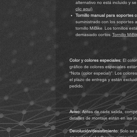
alternativo no está incluido y 
clic aquí)
Tornillo manual para soportes c
suministrado con los soportes at
tornillo MiBike. Los tornillos e
demasiado cortos:
Tornillo MiBi
Color y colores especiales:
El color
gráfico de colores especiales están
“Nota (color especial)”. Los color
el plazo de entrega y están exclui
pedido.
Aviso:
Antes de cada salida, compru
detalles de montaje están en las in
Devolución/desistimiento:
Solo se a