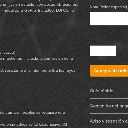
na fijación estable, con pocas vibraciones,
Nota (color especial)
oto – ideal para GoPro, Insta360, DJI Osmo
Cantidad
*
el casco)
 mantienen, incluida la ventilación de la
e
D, resistente a la intemperie & a los rayos
Agregar al carrit
Guía rápida
Encuentra las instru
Contenido del paq
de cámara flexibles se requiere una
Soporte impreso 
Aviso y exención d
resistente a la in
vo o sin adhesivo. El kit adhesivo 3M