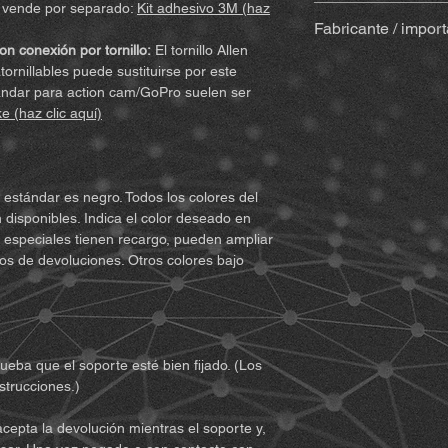
Con adhesivo
(Sug
se vende por separado:
Kit adhesivo 3M (haz
Al comprar y utilizar
adhesivo (adhesivo
Fabricante / impor
derechos legales imp
limpiar, espátula
on conexión por tornillo:
El tornillo Allen
daños y perjuicios. P
instrucciones por 
MiBike - Mike Becke
ornillables puede sustituirse por este
leído y comprendido 
suele ser
negro
(p
Witten, www.mibike.
stándar para action cam/GoPro suelen ser
de utilizar el producto
especiales).
ke (haz clic aquí)
acuerdo y renuncia a
Set de accesorios
acepta todas las con
extensión) – si se
el producto para obt
Para soportes 
1. Debe comprender 
Extensión (arti
 estándar es negro. Todos los colores del
riesgos (incluidos a
Para variantes
 disponibles. Indica el color deseado en
inadecuada por su pa
con Quickclip (
es especiales tienen recargo, pueden ampliar
que puedan surgir du
dos de devoluciones. Otros colores bajo
2. Debe asegurarse 
Notas:
Pueden aparec
el uso del producto 
debido a comprobacio
condición física sufi
Aun así, los soporte
equipos que puedan e
no se pueden probar 
También debe asegura
reales de conducción
eba que el soporte esté bien fijado. (Los
sus capacidades y de
muestra.
strucciones.)
segura.
3. Debe ser mayor de
cepta la devolución mientras el soporte y,
responsabilidad del u