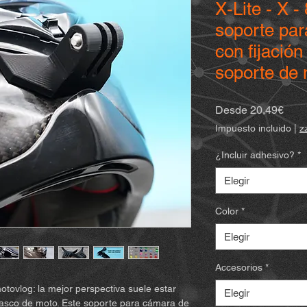
X-Lite - X 
soporte par
con fijación
soporte de
Prec
Desde
20,49€
de
Impuesto incluido
|
z
ofert
¿Incluir adhesivo?
*
Elegir
Color
*
Elegir
Accesorios
*
motovlog: la mejor perspectiva suele estar
Elegir
l casco de moto. Este soporte para cámara de