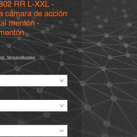
- 802 RR L-XXL -
a cámara de acción
 al mentón -
 mentón
io
zgl. Versandkosten
a